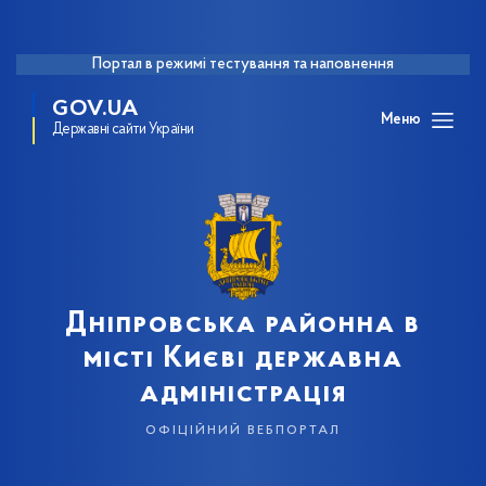
Портал в режимі тестування та наповнення
GOV.UA
Меню
Державні сайти України
Дніпровська районна в
місті Києві державна
адміністрація
офіційний вебпортал