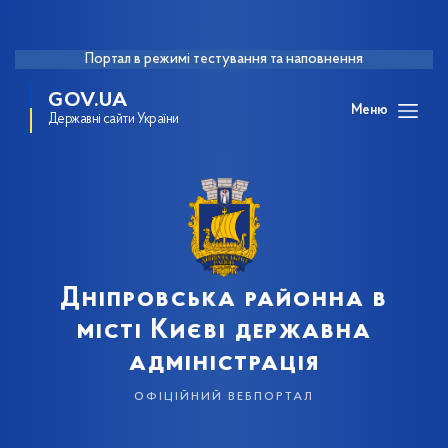
Портал в режимі тестування та наповнення
GOV.UA
Меню
Державні сайти України
Дніпровська районна в
місті Києві державна
адміністрація
офіційний вебпортал