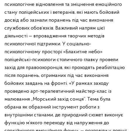
психологічне відновлення та зміцнення емоційного
стану поліцейських і ветеранів, які мають бойовий
досвід або зазнали поранень під час виконання
службових обов’язків.
Важливий напрям цієї
діяльності — впровадження творчих методів
психологічної підтримки.
У соціально-
психологічному просторі «Блакитне небо»
поліцейські-психологи столичного главку провели
захід для правоохоронців, які проходять реабілітацію
після поранень, отриманих під час виконання
бойових завдань на фронті.
«У рамках заходу
проведено арт-терапевтичний майстер-клас із
малювання „Морський захід сонця“. Тема була
обрана як образний інструмент роботи з
внутрішніми станами, де природний сюжет виконує
функцію м’якого переходу від напруження до
спокійнішого емоційного фону», — розповіли у поліції