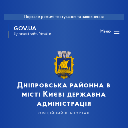
Портал в режимі тестування та наповнення
GOV.UA
Меню
Державні сайти України
Дніпровська районна в
місті Києві державна
адміністрація
офіційний вебпортал