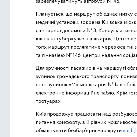
забезпечуватимуть автобуси № 45.
Планується, що маршрут об’єднає низку со
медичні установи, зокрема Київська міськ
санітарної допомоги № 3, Консультативно
клінічна туберкульозна лікарня, Центр п
того, маршрут пролягатиме через освітні 
та гімназією № 146, центри надання соці
Для зручності пасажирів на маршруті обл
зупинок громадського транспорту, понизя
стан зупинок «Міська лікарня № 1» в обох
електронне інформаційне табло. Крім того
тротуарах.
Київ продовжує працювати над розбудово
питання комфорту, а й рівних можливостей 
облаштувати безбар’єрні маршрути
від Ц