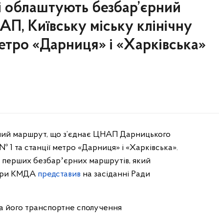
ці облаштують безбар’єрний
АП, Київську міську клінічну
метро «Дарниця» і «Харківська»
рний маршрут, що з’єднає ЦНАП Дарницького
№ 1 та станції метро «Дарниця» і «Харківська».
0 перших безбарʼєрних маршрутів, який
тури КМДА
представив
на засіданні Ради
 а його транспортне сполучення