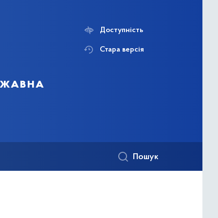
Доступність
Стара версія
ержавна
Пошук