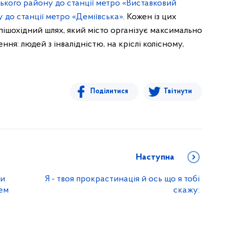
ького району до станції метро «Виставковий
до станції метро «Деміївська»
. Кожен із цих
ішохідний шлях, який місто організує максимально
я: людей з інвалідністю, на кріслі колісному,
Поділитися
Твітнути
Наступна
ви
Я - твоя прокрастинація й ось що я тобі
ем
скажу: