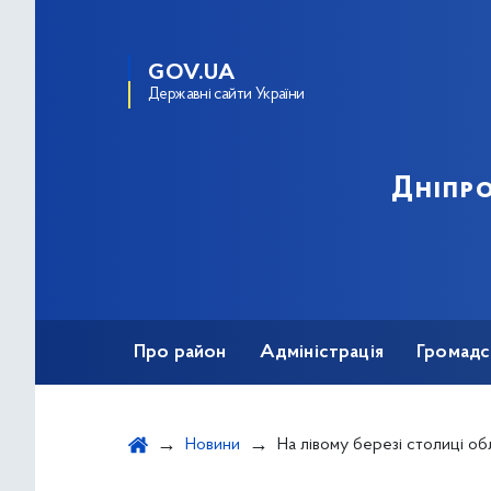
GOV.UA
Державні сайти України
Дніпро
Про район
Адміністрація
Громадс
Новини
На лівому березі столиці облаштують безбар’єрний маршрут, що з’єднає ЦНАП, Київську міську клінічн