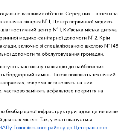
ціально важливих об’єктів. Серед них – аптеки та
а клінічна лікарня № 1, Центр первинної медико-
-діагностичний центр № 1, Київська міська дитяча
ервинної медико-санітарної допомоги № 2. Крім
заклади, включно зі спеціалізованою школою № 148
альної допомоги та обслуговування громадян.
аштують тактильну навігацію до найближчих
ть бордюрний камінь. Також поліпшать технічний
 напрямках, зокрема встановлять на них
, частково замінять асфальтове покриття на
ю безбар’єрної інфраструктури, адже це не лише
для всіх містян. Так, у місті планується
НАПу Голосіївського району до Центрального