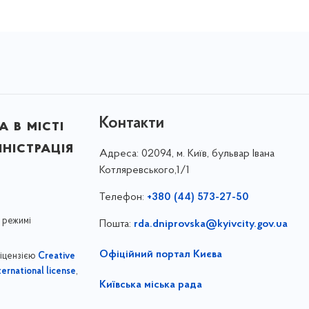
Контакти
 в місті
ністрація
Адреса:
02094, м. Київ, бульвар Івана
Котляревського,1/1
Телефон:
+380 (44) 573-27-50
 режимі
Пошта:
rda.dniprovska@kyivcity.gov.ua
Офіційний портал Києва
ліцензією
Creative
,
ernational license
Київська міська рада