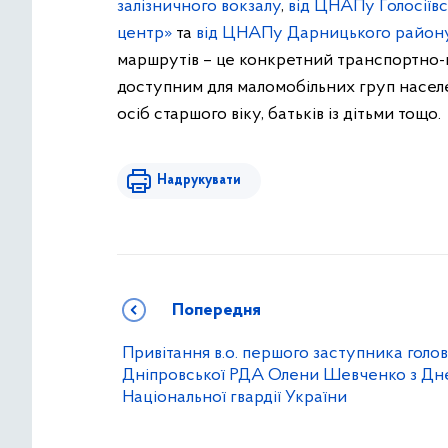
залізничного вокзалу
,
від ЦНАПу Голосіївс
центр»
та
від ЦНАПу Дарницького району 
маршрутів – це конкретний транспортно-п
доступним для маломобільних груп населенн
осіб старшого віку, батьків із дітьми тощо.
Надрукувати
Попередня
Привітання в.о. першого заступника голо
Дніпровської РДА Олени Шевченко з Дн
Національної гвардії України