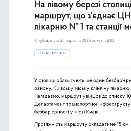
На лівому березі столи
маршрут, що з’єднає ЦН
лікарню № 1 та станції 
Опубліковано 26 березня 2025 року о 08:03
БЕЗБАР’ЄРНІСТЬ
У столиці облаштують ще один безбар’є
району, Київську міську клінічну лікарню 
Нагадаємо, маршрут увійшов до списку 1
Департамент транспортної інфраструк
безбар’єрності у місті Києві.
Протяжність маршруту складатиме 15 км,