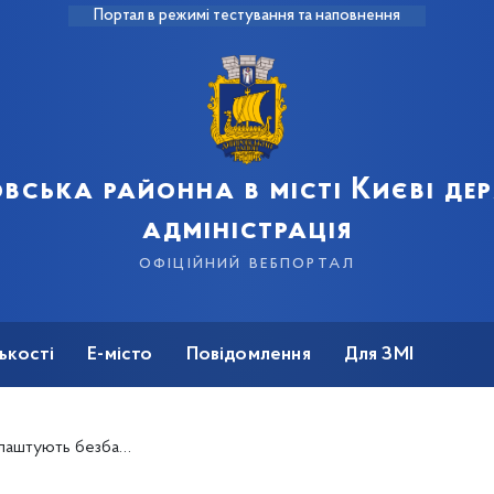
Портал в режимі тестування та наповнення
вська районна в місті Києві д
адміністрація
офіційний вебпортал
ькості
Е-місто
Повідомлення
Для ЗМІ
у лікарню № 1 та станції метро «Дарниця» і «Харківська»