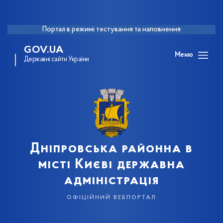
Портал в режимі тестування та наповнення
GOV.UA
Меню
Державні сайти України
Дніпровська районна в
місті Києві державна
адміністрація
офіційний вебпортал