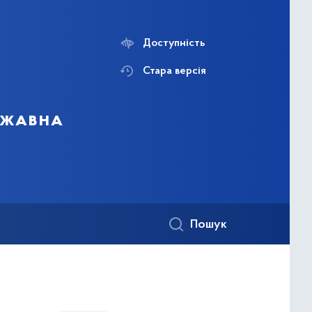
Доступність
Стара версія
ержавна
Пошук