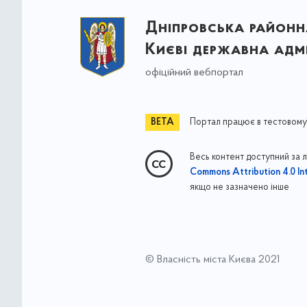
Дніпровська районна
Києві державна адмі
офіційний вебпортал
Портал працює в тестовому
Весь контент доступний за 
Commons Attribution 4.0 Int
якщо не зазначено інше
© Власність міста Києва 2021