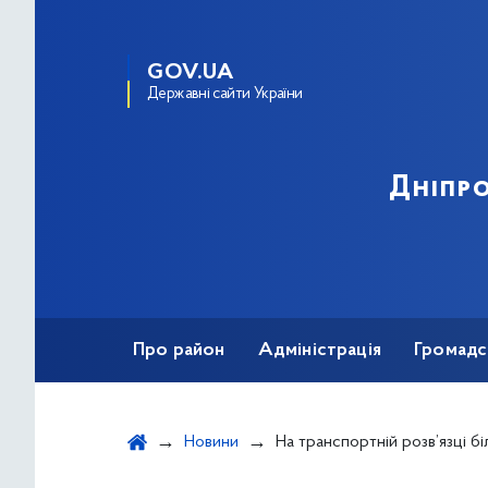
GOV.UA
Державні сайти України
Дніпро
Про район
Адміністрація
Громадс
Новини
На транспортній розв’язці біля м «Лівобережна» при