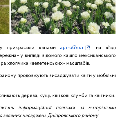
уду прикрасили квітами
арт-об’єкт
на в’їзді
бережна» у вигляді відомого кашпо мексиканського
ра хлопчика «велетенських» масштабів.
району продовжують висаджувати квіти у мобільні
вають дерева, кущі, квіткові клумби та квітники.
питань інформаційної політики за матеріалами
 зелених насаджень Дніпровського району