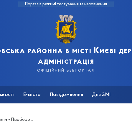
Портал в режимі тестування та наповнення
вська районна в місті Києві д
адміністрація
офіційний вебпортал
ькості
Е-місто
Повідомлення
Для ЗМІ
красили квітами арт-об’єкт