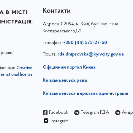
Контакти
 в місті
ністрація
Адреса:
02094, м. Київ, бульвар Івана
Котляревського,1/1
Телефон:
+380 (44) 573-27-50
 режимі
Пошта:
rda.dniprovska@kyivcity.gov.ua
Офіційний портал Києва
ліцензією
Creative
,
ernational license
Київська міська рада
Київська міська державна адміністрація
Facebook
Telegram РДА
Андрі
Instagram