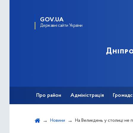
GOV.UA
Державні сайти України
Дніпро
Про район
Адміністрація
Громадс
Новини
На Великдень у столиці не планують змінювати час комендантської години. Богослу