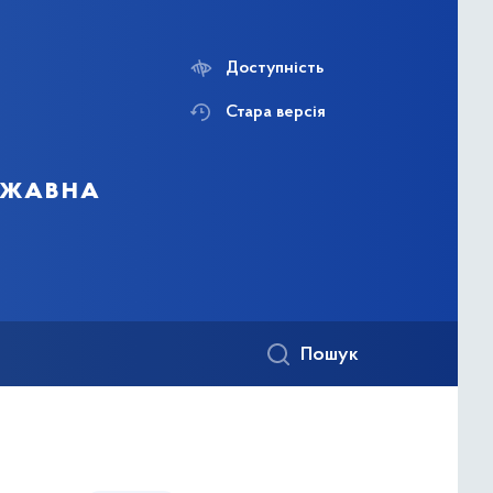
Доступність
Стара версія
ержавна
Пошук