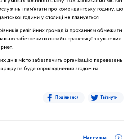
о в умовах воєнного стану. Тож закликаємо містян
служінь і пам’ятати про комендантську годину, що
дантської години у столиці не планується.
рівників релігійних громад із проханням обмежити
ально забезпечити онлайн-трансляції з культових
ернет.
их днів місто забезпечить організацію перевезень
 маршрутів буде оприлюднений згодом на
Поділитися
Твітнути
Наступна