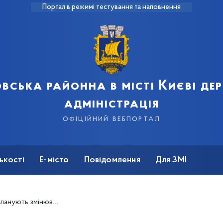
Портал в режимі тестування та наповнення
вська районна в місті Києві д
адміністрація
офіційний вебпортал
ькості
Е-місто
Повідомлення
Для ЗМІ
жіння в храмах уночі транслюватимуть онлайн