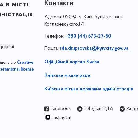
Контакти
 в місті
ністрація
Адреса:
02094, м. Київ, бульвар Івана
Котляревського,1/1
Телефон:
+380 (44) 573-27-50
 режимі
Пошта:
rda.dniprovska@kyivcity.gov.ua
Офіційний портал Києва
ліцензією
Creative
,
ernational license
Київська міська рада
Київська міська державна адміністрація
Facebook
Telegram РДА
Андрі
Instagram