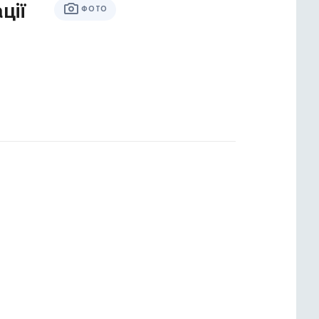
ції
ФОТО