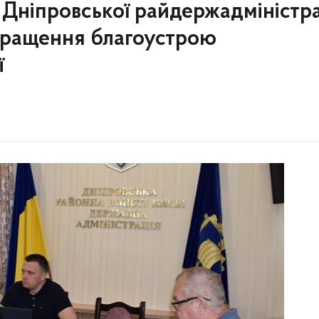
м Дніпровської райдержадміністра
кращення благоустрою
ї