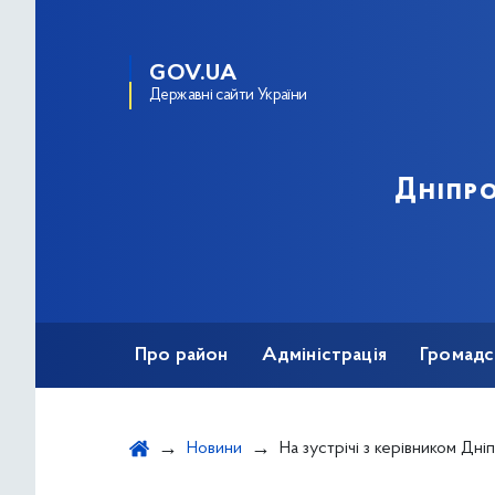
GOV.UA
Державні сайти України
Дніпро
Про район
Адміністрація
Громадс
Новини
На зустрічі з керівником Дніпровської райдержадміністрації розглянули питання по