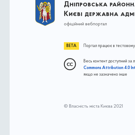
Дніпровська районна
Києві державна адмі
офіційний вебпортал
Портал працює в тестовому
Весь контент доступний за 
Commons Attribution 4.0 Int
якщо не зазначено інше
© Власність міста Києва 2021