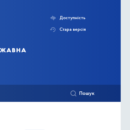
Доступність
Стара версія
ержавна
Пошук