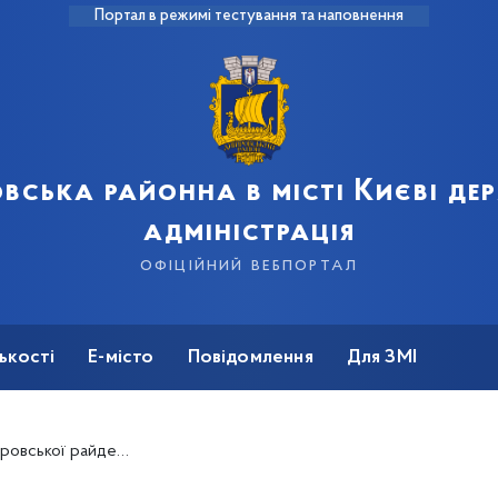
Портал в режимі тестування та наповнення
вська районна в місті Києві д
адміністрація
офіційний вебпортал
ькості
Е-місто
Повідомлення
Для ЗМІ
кращення благоустрою прибудинкової території