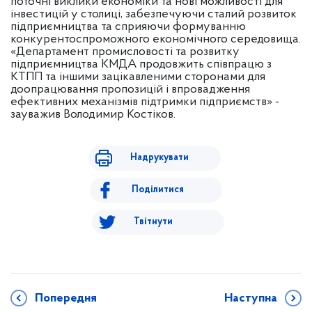
поточні виклики економіки та нові можливості для
інвестицій у столиці, забезпечуючи сталий розвиток
підприємництва та сприяючи формуванню
конкурентоспроможного економічного середовища.
«Департамент промисловості та розвитку
підприємництва КМДА продовжить співпрацю з
КТПП та іншими зацікавленими сторонами для
доопрацювання пропозицій і впровадження
ефективних механізмів підтримки підприємств» -
зауважив Володимир Костіков.
Надрукувати
Поділитися
Твітнути
Попередня
Наступна