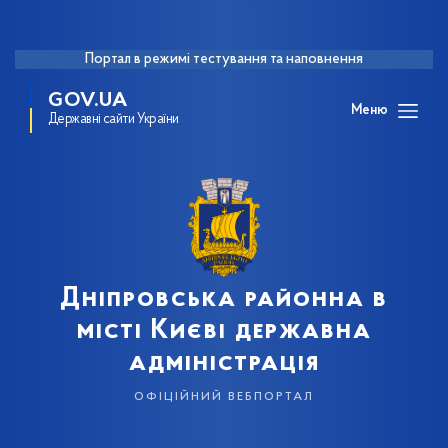
Портал в режимі тестування та наповнення
GOV.UA
Меню
Державні сайти України
Дніпровська районна в
місті Києві державна
адміністрація
офіційний вебпортал