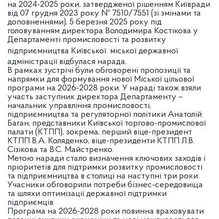
на 2024-2025 роки, затвердженої рішенням Київради
від 07 грудня 2023 року № 7510/7551 (зі змінами та
доповненнями), 5 березня 2025 року під
головуванням директора Володимира Костікова у
Департаменті промисловості та розвитку
підприємництва Київської
міської державної
адміністрації відбулася нарада.
В рамках зустрічі були обговорені пропозиції та
напрямки для формування нової Міської цільової
програми на 2026-2028 роки. У нараді також взяли
участь заступник директора Департаменту –
начальник управління промисловості,
підприємництва та регуляторної політики Анатолій
Баган, представники Київської торгово-промислової
палати (КТПП), зокрема, перший віце-президент
КТПП В.А. Коляденко, віце-президенти КТПП Л.В.
Сізікова та В.С. Майстренко.
Метою наради стало визначення ключових заходів і
пріоритетів для підтримки розвитку промисловості
та підприємництва в столиці на наступні три роки.
Учасники обговорили потреби бізнес-середовища
та шляхи оптимізації державної підтримки
підприємців.
Програма на 2026-2028 роки повинна враховувати