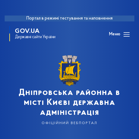
Портал в режимі тестування та наповнення
GOV.UA
Меню
Державні сайти України
Дніпровська районна в
місті Києві державна
адміністрація
офіційний вебпортал