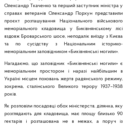
Олександр Ткаченко та перший заступник міністра у
справах ветеранів Олександр Порхун представили
проєкт розташування Національного військового
меморіального кладовища у Биківнянському лісі
вздовж Броварського шосе, неподалік виїзду з Києва
та по сусідству з Національним історико-
меморіальним заповідником «Биківнянські могили».
Нагадаємо, що заповідник «Биківнянські могили» є
меморіальним простором і наразі найбільшим в
Україні місцем поховань жертв радянського режиму,
зокрема, сталінського Великого терору 1937–1938
років.
Як розповіли посадовці обох міністерств, ділянка, яку
розглядають для кладовища, має площу близько 90
гектарів і розташована не в межах, а поруч із