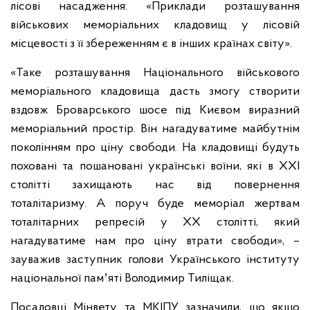
лісові насадження: «Приклади розташування
військових меморіальних кладовищ у лісовій
місцевості з її збереженням є в інших країнах світу».
«Таке розташування Національного військового
меморіального кладовища дасть змогу створити
вздовж Броварського шосе під Києвом виразний
меморіальний простір. Він нагадуватиме майбутнім
поколінням про ціну свободи. На кладовищі будуть
поховані та пошановані українські воїни, які в XXI
столітті захищають нас від повернення
тоталітаризму. А поруч буде меморіал жертвам
тоталітарних репресій у XX столітті, який
нагадуватиме нам про ціну втрати свободи», –
зауважив заступник голови Українського інституту
національної памʼяті Володимир Тиліщак.
Посадовці Мінвету та МКІПУ зазначили, що якщо