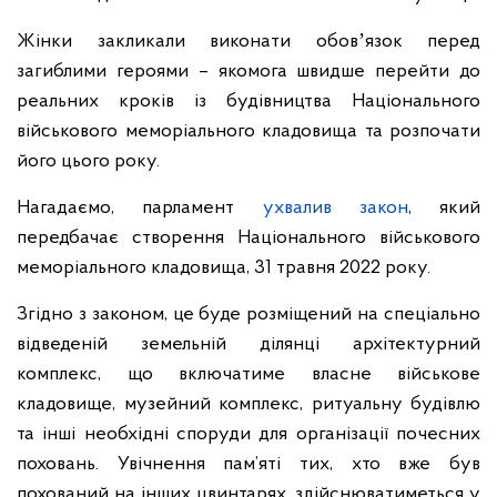
Жінки закликали виконати обовʼязок перед
загиблими героями – якомога швидше перейти до
реальних кроків із будівництва Національного
військового меморіального кладовища та розпочати
його цього року.
Нагадаємо, парламент
ухвалив закон
, який
передбачає створення Національного військового
меморіального кладовища, 31 травня 2022 року.
Згідно з законом, це буде розміщений на спеціально
відведеній земельній ділянці архітектурний
комплекс, що включатиме власне військове
кладовище, музейний комплекс, ритуальну будівлю
та інші необхідні споруди для організації почесних
поховань. Увічнення пам’яті тих, хто вже був
похований на інших цвинтарях, здійснюватиметься у