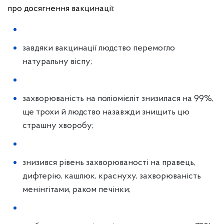
про досягнення вакцинації:
завдяки вакцинації людство перемогло
натуральну віспу;
захворюваність на поліомієліт знизилася на 99%,
ще трохи й людство назавжди знищить цю
страшну хворобу;
знизився рівень захворюваності на правець,
дифтерію, кашлюк, краснуху, захворюваність
менінгітами, раком печінки;