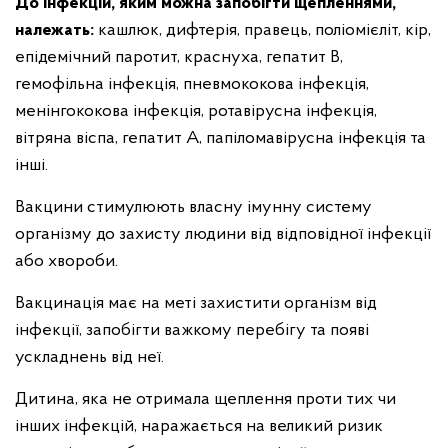
До інфекцій, яким можна запобігти щепленнями,
належать:
кашлюк, дифтерія, правець, поліомієліт, кір,
епідемічний паротит, краснуха, гепатит B,
гемофільна інфекція, пневмококова інфекція,
менінгококова інфекція, ротавірусна інфекція,
вітряна віспа, гепатит A, папіломавірусна інфекція та
інші.
Вакцини стимулюють власну імунну систему
організму до захисту людини від відповідної інфекції
або хвороби.
Вакцинація має на меті захистити організм від
інфекції, запобігти важкому перебігу та появі
ускладнень від неї.
Дитина, яка не отримала щеплення проти тих чи
інших інфекцій, наражається на великий ризик