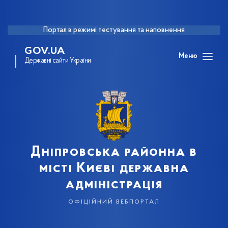
Портал в режимі тестування та наповнення
GOV.UA
Меню
Державні сайти України
Дніпровська районна в
місті Києві державна
адміністрація
офіційний вебпортал