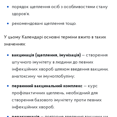
порядок щеплення осіб з особливостями стану
здоров’я;
рекомендовані щеплення тощо.
У цьому Календарі основні терміни вжито в таких
значеннях:
вакцинація (щеплення, імунізація)
— створення
штучного імунітету в людини до певних
інфекційних хвороб шляхом введення вакцини,
анатоксину чи імуноглобуліну;
первинний вакцинальний комплекс
— курс
профілактичних щеплень, необхідний для
створення базового імунітету проти певних
інфекційних хвороб;
ревакцинація
— повторне введення вакцини чи