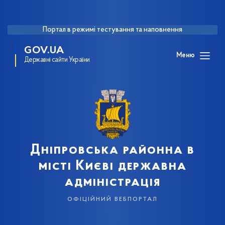
Портал в режимі тестування та наповнення
GOV.UA
Меню
Державні сайти України
Дніпровська районна в
місті Києві державна
адміністрація
офіційний вебпортал