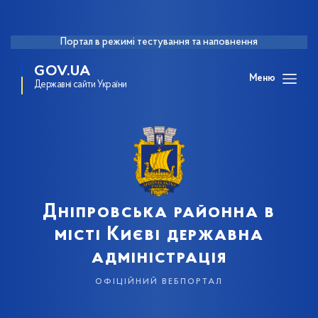
Портал в режимі тестування та наповнення
GOV.UA
Меню
Державні сайти України
Дніпровська районна в
місті Києві державна
адміністрація
офіційний вебпортал