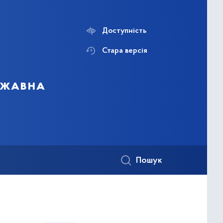
Доступність
Стара версія
ержавна
Пошук