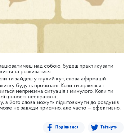
и працюватимеш над собою, будеш практикувати
життя та розвиватися
оли ти зайдеш у глухий кут, слова афірмацій
звитку будуть прочитані. Коли ти зірвешся і
риться неприємна ситуація з минулого. Коли ти
вої цінності несправжні…
ту, а його слова можуть підштовхнути до роздумів
е може не завжди приємно, але часто — ефективно.
Поділитися
Твітнути