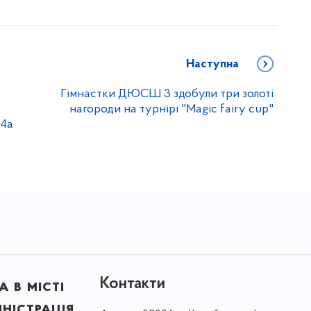
Наступна
Гімнастки ДЮСШ 3 здобули три золоті
нагороди на турнірі "Magic fairy cup"
14а
Контакти
 в місті
ністрація