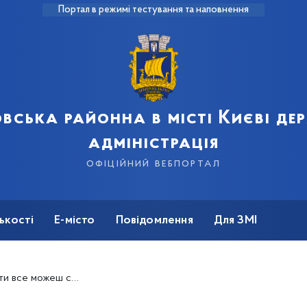
Портал в режимі тестування та наповнення
вська районна в місті Києві д
адміністрація
офіційний вебпортал
ькості
Е-місто
Повідомлення
Для ЗМІ
все можеш сам/-а?