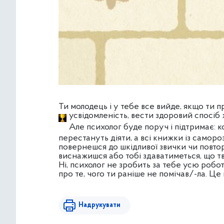
Ти молодець і у тебе все вийде, якщо т
усвідомленість, вести здоровий спосіб 
Але психолог буде поруч і підтримає: к
перестануть діяти, а всі книжки із саморо
повернешся до шкідливої звички чи повто
виснажишся або тобі здаватиметься, що т
Ні, психолог не зробить за тебе усю робо
про те, чого ти раніше не помічав/-ла. Ц
Надрукувати