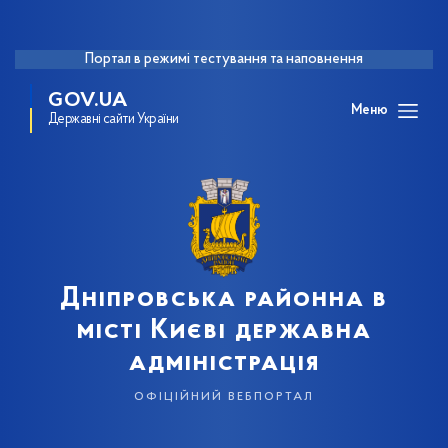
Портал в режимі тестування та наповнення
GOV.UA
Меню
Державні сайти України
Дніпровська районна в
місті Києві державна
адміністрація
офіційний вебпортал