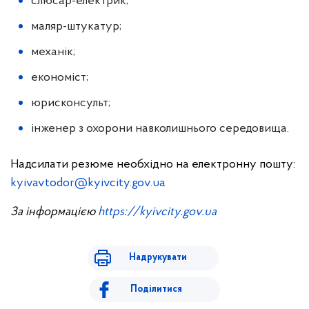
слюсар-електрик;
маляр-штукатур;
механік;
економіст;
юрисконсульт;
інженер з охорони навколишнього середовища.
Надсилати резюме необхідно на електронну пошту:
kyivavtodor@kyivcity.gov.ua
За інформацією
https://kyivcity.gov.ua
Надрукувати
Поділитися