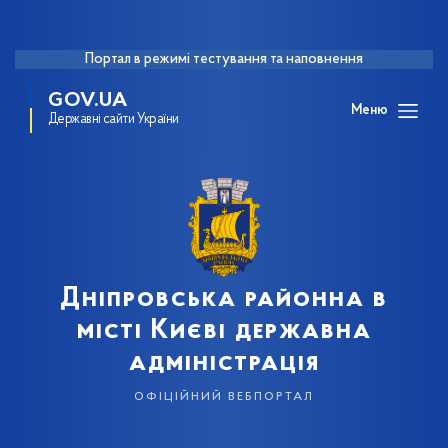
Портал в режимі тестування та наповнення
GOV.UA
Меню
Державні сайти України
Дніпровська районна в
місті Києві державна
адміністрація
офіційний вебпортал