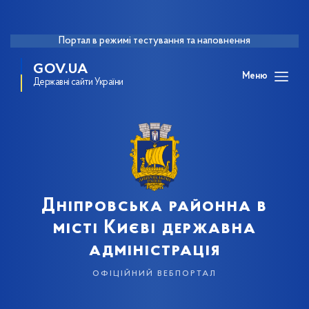
Портал в режимі тестування та наповнення
GOV.UA
Меню
Державні сайти України
Дніпровська районна в
місті Києві державна
адміністрація
офіційний вебпортал