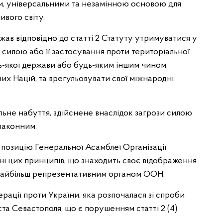
ми, універсальними та незамінною основою для
ивого світу.
ржав відповідно до статті 2 Статуту утримуватися у
 силою або її застосування проти територіальної
дь-якої держави або будь-яким іншим чином,
них Націй, та врегульовувати свої міжнародні
льне набуття, здійснене внаслідок загрози силою
 законним.
 позицію Генеральної Асамблеї Організації
ні цих принципів, що знаходить своє відображення
найбільш репрезентативним органом ООН.
рації проти України, яка розпочалася зі спроби
ста Севастополя, що є порушенням статті 2 (4)