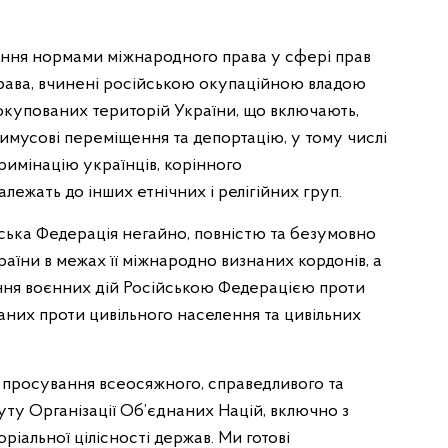
ання нормами міжнародного права у сфері прав
рава, вчинені російською окупаційною владою
окупованих територій України, що включають,
имусові переміщення та депортацію, у тому числі
кримінацію українців, корінного
лежать до інших етнічних і релігійних груп.
йська Федерація негайно, повністю та безумовно
країни в межах її міжнародно визнаних кордонів, а
ня воєнних дій Російською Федерацією проти
аних проти цивільного населення та цивільних
з просування всеосяжного, справедливого та
туту Організації Об’єднаних Націй, включно з
іальної цілісності держав. Ми готові