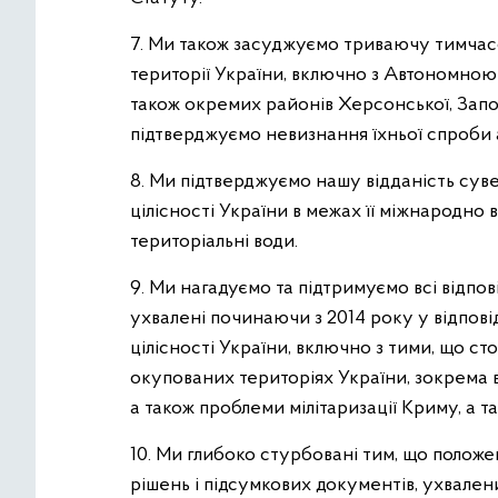
7. Ми також засуджуємо триваючу тимча
території України, включно з Автономною
також окремих районів Херсонської, Запорі
підтверджуємо невизнання їхньої спроби а
8. Ми підтверджуємо нашу відданість суве
цілісності України в межах її міжнародно в
територіальні води.
9. Ми нагадуємо та підтримуємо всі відпо
ухвалені починаючи з 2014 року у відпові
цілісності України, включно з тими, що с
окупованих територіях України, зокрема в
а також проблеми мілітаризації Криму, а т
10. Ми глибоко стурбовані тим, що положе
рішень і підсумкових документів, ухвален