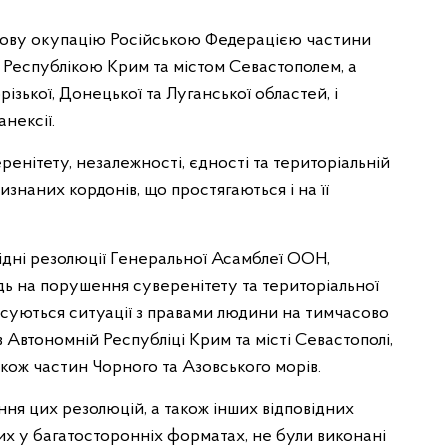
сову окупацію Російською Федерацією частини
 Республікою Крим та містом Севастополем, а
зької, Донецької та Луганської областей, і
нексії.
ренітету, незалежності, єдності та територіальній
изнаних кордонів, що простягаються і на її
відні резолюції Генеральної Асамблеї ООН,
дь на порушення суверенітету та територіальної
тосуються ситуації з правами людини на тимчасово
 Автономній Республіці Крим та місті Севастополі,
акож частин Чорного та Азовського морів.
ння цих резолюцій, а також інших відповідних
их у багатосторонніх форматах, не були виконані