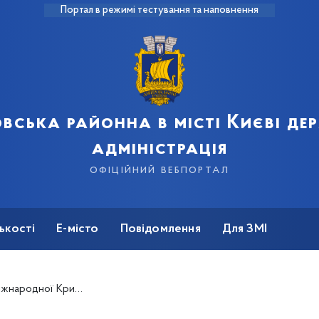
Портал в режимі тестування та наповнення
вська районна в місті Києві д
адміністрація
офіційний вебпортал
ькості
Е-місто
Повідомлення
Для ЗМІ
 Кримської Платформи