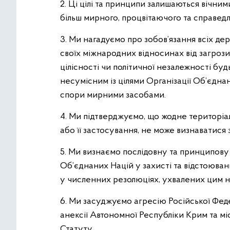
2. Ці цілі та принципи залишаються вічни
більш мирного, процвітаючого та справедл
3. Ми нагадуємо про зобов’язання всіх де
своїх міжнародних відносинах від загрози
цілісності чи політичної незалежності бу
несумісним із цілями Організації Об’єдна
спори мирними засобами.
4. Ми підтверджуємо, що жодне територіа
або її застосування, не може визнаватися
5. Ми визнаємо послідовну та принципову
Об’єднаних Націй у захисті та відстоюван
у численних резолюціях, ухвалених цим 
6. Ми засуджуємо агресію Російської Феде
анексії Автономної Республіки Крим та мі
Статуту.