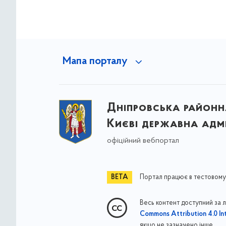
Мапа порталу
Дніпровська районна
Києві державна адмі
офіційний вебпортал
Портал працює в тестовому
Весь контент доступний за 
Commons Attribution 4.0 Int
якщо не зазначено інше