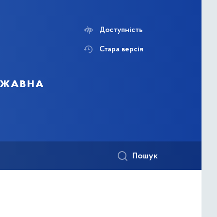
Доступність
Стара версія
ержавна
Пошук