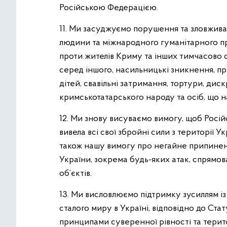
Російською Федерацією.
11. Ми засуджуємо порушення та зловжив
людини та міжнародного гуманітарного п
проти жителів Криму та інших тимчасово 
серед іншого, насильницькі зникнення, пр
дітей, свавільні затримання, тортури, дис
кримськотатарського народу та осіб, що на
12. Ми знову висуваємо вимогу, щоб Росі
вивела всі свої збройні сили з території У
також нашу вимогу про негайне припинен
України, зокрема будь-яких атак, спрямов
об’єктів.
13. Ми висловлюємо підтримку зусиллям і
сталого миру в Україні, відповідно до Ста
принципами суверенної рівності та територ