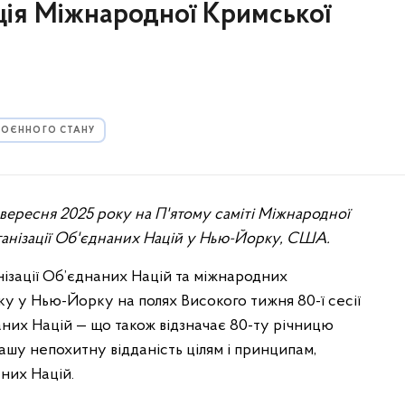
ія Міжнародної Кримської
 ВОЄННОГО СТАНУ
вересня 2025 року на П'ятому саміті Міжнародної
ганізації Об'єднаних Націй у Нью-Йорку, США.
нізації Об’єднаних Націй та міжнародних
оку у Нью-Йорку на полях Високого тижня 80-ї сесії
аних Націй — що також відзначає 80-ту річницю
шу непохитну відданість цілям і принципам,
аних Націй.