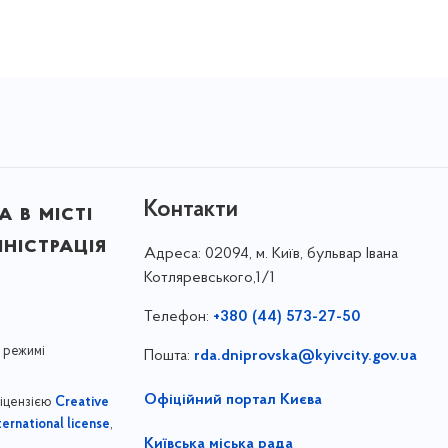
Контакти
 в місті
ністрація
Адреса:
02094, м. Київ, бульвар Івана
Котляревського,1/1
Телефон:
+380 (44) 573-27-50
 режимі
Пошта:
rda.dniprovska@kyivcity.gov.ua
Офіційний портал Києва
ліцензією
Creative
,
ernational license
Київська міська рада