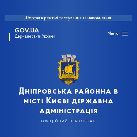
Портал в режимі тестування та наповнення
GOV.UA
Меню
Державні сайти України
Дніпровська районна в
місті Києві державна
адміністрація
офіційний вебпортал