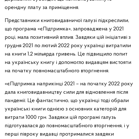
орендну плату за приміщення.
Представники книговидавничої галузі підкреслили,
що програма «єПідтримка», запроваджена у 2021
році, мала позитивний вплив. Завдяки цій ініціативі з
грудня 2021 по лютий 2022 року українці витратили
на книги 1,2 мільярда гривень. Це підвищило попит
на українську книгу і допомогло видавцям вистояти
на початку повномасштабного вторгнення.
«єПідтримка наприкінці 2021 – на початку 2022 року
дала книговидавництву сили для відновлення після
пандемії. Це фантастично, що українці тоді обрали
українські книги однією з основних категорій для
витрати 1000 грн. Завдяки цій програмі галузь
підготувалася до повномасштабного вторгнення, і у
перші півроку видавці протрималися завдяки