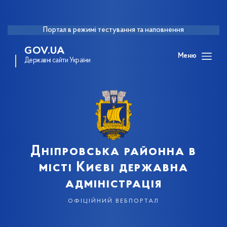
Портал в режимі тестування та наповнення
GOV.UA
Меню
Державні сайти України
Дніпровська районна в
місті Києві державна
адміністрація
офіційний вебпортал