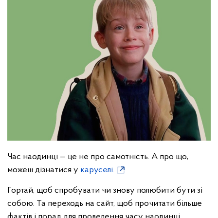
Час наодинці — це не про самотність. А про що,
можеш дізнатися у
каруселі.
Гортай, щоб спробувати чи знову полюбити бути зі
собою. Та переходь на сайт, щоб прочитати більше
фактів і порад для проведення часу наодинці.