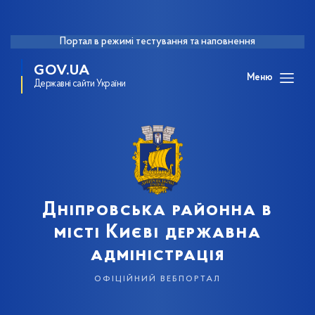
Портал в режимі тестування та наповнення
GOV.UA
Меню
Державні сайти України
Дніпровська районна в
місті Києві державна
адміністрація
офіційний вебпортал