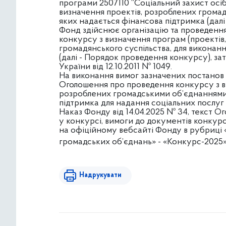
програми 2507110 “Соціальний захист осіб
визначення проектів, розроблених громад
яких надається фінансова підтримка (далі 
Фонд здійснює організацію та проведенн
конкурсу з визначення програм (проектів,
громадянського суспільства, для виконанн
(далі - Порядок проведення конкурсу), з
України від 12.10.2011 № 1049.
На виконання вимог зазначених постанов 
Оголошення про проведення конкурсу з в
розроблених громадськими об’єднаннями,
підтримка для надання соціальних послуг 
Наказ Фонду від 14.04.2025 № 34, текст О
у конкурсі, вимоги до документів конкур
на офіційному вебсайті Фонду в рубриці 
громадських об’єднань» - «Конкурс-2025
Надрукувати