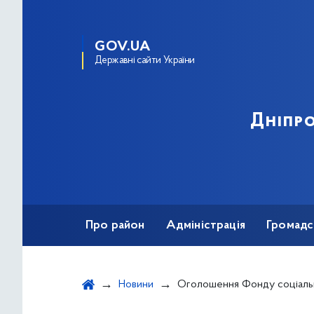
GOV.UA
Державні сайти України
Дніпро
Про район
Адміністрація
Громадс
Новини
Оголошення Фонду соціального захисту осіб з інвалідністю щодо можливості отримання фінансової підтримки за рахунок коштів державного бюджету