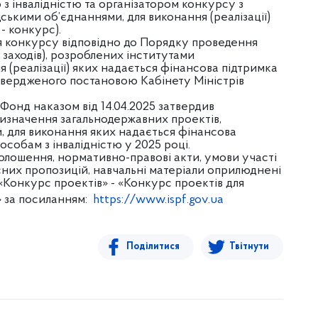
 з інвалідністю та організатором конкурсу з
ськими об’єднаннями, для виконання (реалізації)
- конкурс).
я конкурсу відповідно до Порядку проведення
 заходів), розроблених інститутами
я (реалізації) яких надається фінансова підтримка
атвердженого постановою Кабінету Міністрів
Фонд наказом від 14.04.2025 затвердив
изначення загальнодержавних проектів,
 для виконання яких надається фінансова
особам з інвалідністю у 2025 році.
голошення, нормативно-правові акти, умови участі
сних пропозицій, навчальні матеріали оприлюднені
«Конкурс проектів» - «Конкурс проектів для
» за посиланням:
https://www.ispf.gov.ua
Поділитися
Твітнути