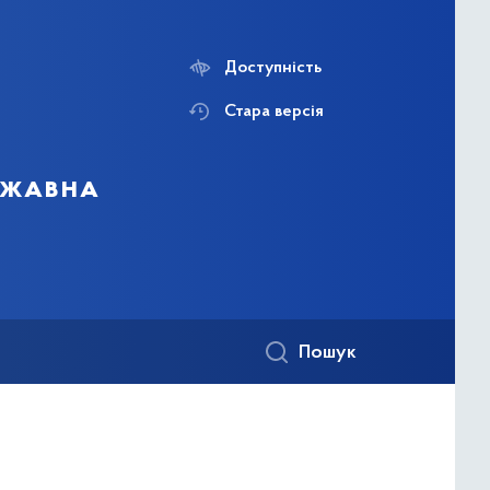
Доступність
Стара версія
ержавна
Пошук