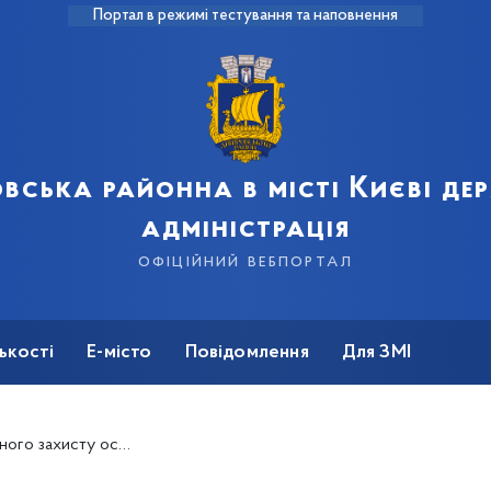
Портал в режимі тестування та наповнення
вська районна в місті Києві д
адміністрація
офіційний вебпортал
ькості
Е-місто
Повідомлення
Для ЗМІ
 громадськими об’єднаннями для надання соціальних послуг особам з інвалідністю