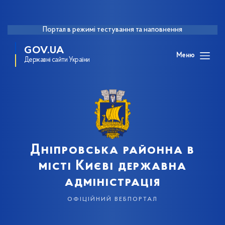
Портал в режимі тестування та наповнення
GOV.UA
Меню
Державні сайти України
Дніпровська районна в
місті Києві державна
адміністрація
офіційний вебпортал