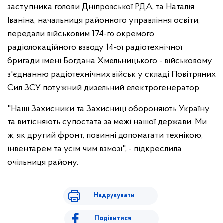
заступника голови Дніпровської РДА, та Наталія
Іваніна, начальниця районного управління освіти,
передали військовим 174-го окремого
радіолокаційного взводу 14-ої радіотехнічної
бригади імені Богдана Хмельницького - військовому
з'єднанню радіотехнічних військ у складі Повітряних
Сил ЗСУ потужний дизельний електрогенератор.
"Наші Захисники та Захисниці обороняють Україну
та витісняють супостата за межі нашої держави. Ми
ж, як другий фронт, повинні допомагати технікою,
інвентарем та усім чим взмозі", - підкреслила
очільниця району.
Надрукувати
Поділитися