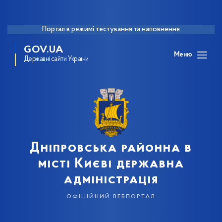
Портал в режимі тестування та наповнення
GOV.UA
Меню
Державні сайти України
Дніпровська районна в
місті Києві державна
адміністрація
офіційний вебпортал