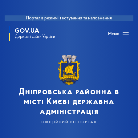
Портал в режимі тестування та наповнення
GOV.UA
Меню
Державні сайти України
Дніпровська районна в
місті Києві державна
адміністрація
офіційний вебпортал