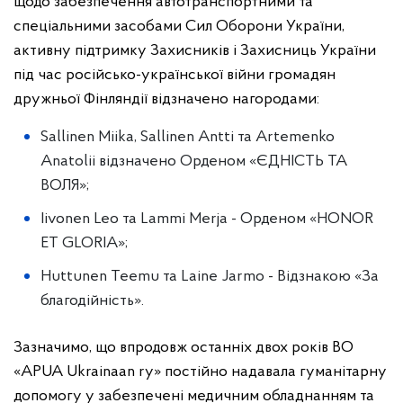
щодо забезпечення автотранспортними та
спеціальними засобами Сил Оборони України,
активну підтримку Захисників і Захисниць України
під час російсько-української війни громадян
дружньої Фінляндії відзначено нагородами:
Sallinen Miika, Sallinen Antti та Artemenko
Anatolii відзначено Орденом «ЄДНІСТЬ ТА
ВОЛЯ»;
Iivonen Leo та Lammi Merja - Орденом «HONOR
ET GLORIA»;
Huttunen Teemu та Laine Jarmo - Відзнакою «За
благодійність».
Зазначимо, що впродовж останніх двох років ВО
«APUA Ukrainaan ry» постійно надавала гуманітарну
допомогу у забезпечені медичним обладнанням та