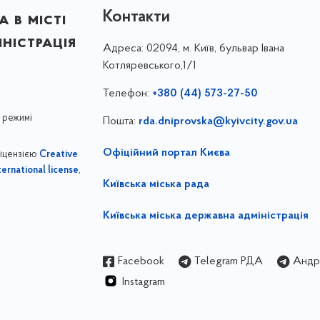
Контакти
 в місті
ністрація
Адреса:
02094, м. Київ, бульвар Івана
Котляревського,1/1
Телефон:
+380 (44) 573-27-50
 режимі
Пошта:
rda.dniprovska@kyivcity.gov.ua
Офіційний портал Києва
ліцензією
Creative
,
ernational license
Київська міська рада
Київська міська державна адміністрація
Facebook
Telegram РДА
Андрі
Instagram