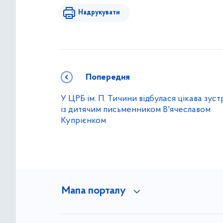
Надрукувати
Попередня
У ЦРБ ім. П. Тичини відбулася цікава зуст
із дитячим письменником В'ячеславом
Купрієнком
Мапа порталу