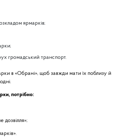
озкладом ярмарків;
арки;
рух громадський транспорт.
рки в «Обрані», щоб завжди мати їх поблизу й
одні.
ки, потрібно:
е дозвілля»;
арків».