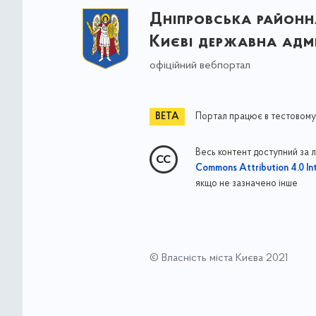
Дніпровська районна
Києві державна адмі
офіційний вебпортал
Портал працює в тестовому
Весь контент доступний за 
Commons Attribution 4.0 Int
якщо не зазначено інше
© Власність міста Києва 2021