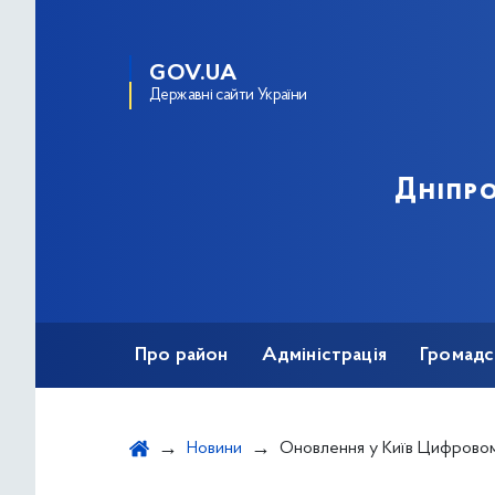
GOV.UA
Державні сайти України
Дніпро
Про район
Адміністрація
Громадс
Новини
Оновлення у Київ Цифровому допомагає зручно спланува