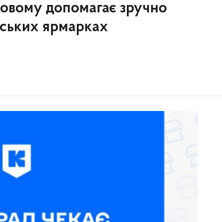
овому допомагає зручно
іських ярмарках