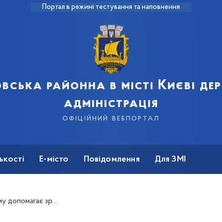
Портал в режимі тестування та наповнення
вська районна в місті Києві д
адміністрація
офіційний вебпортал
ькості
Е-місто
Повідомлення
Для ЗМІ
ти закупи на міських ярмарках