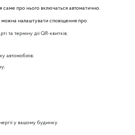
я саме про нього включаться автоматично.
й можна налаштувати сповіщення про:
ті та терміну дії QR-квитків;
у автомобілів;
у;
ергії у вашому будинку.