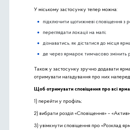
У міському застосунку тепер можна:
підключити щотижневі сповіщення з р
переглядати локації на мапі;
дізнаватись, як дістатися до місця ярм
де через ярмарок тимчасово змінить 
Також у застосунку зручно додавати ярма
отримувати нагадування про них наперед
Щоб отримувати сповіщення про всі ярмар
1) перейти у профіль;
2) вибрати розділ «Сповіщення» – «Активн
3) увімкнути сповіщення про «Розклад ярм