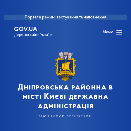
Портал в режимі тестування та наповнення
GOV.UA
Меню
Державні сайти України
Дніпровська районна в
місті Києві державна
адміністрація
офіційний вебпортал