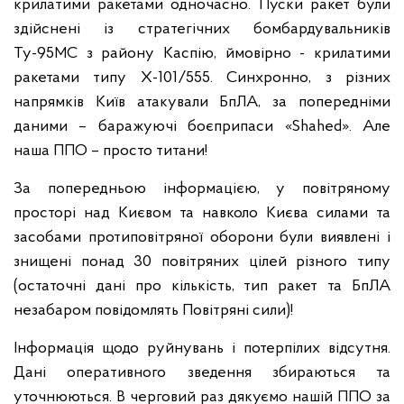
крилатими ракетами одночасно. Пуски ракет були
здійснені із стратегічних бомбардувальників
Ту-95МС з району Каспію, ймовірно - крилатими
ракетами типу Х-101/555. Синхронно, з різних
напрямків Київ атакували БпЛА, за попередніми
даними – баражуючі боєприпаси «Shahed». Але
наша ППО – просто титани!
За попередньою інформацією, у повітряному
просторі над Києвом та навколо Києва силами та
засобами протиповітряної оборони були виявлені і
знищені понад 30 повітряних цілей різного типу
(остаточні дані про кількість, тип ракет та БпЛА
незабаром повідомлять Повітряні сили)!
Інформація щодо руйнувань і потерпілих відсутня.
Дані оперативного зведення збираються та
уточнюються. В черговий раз дякуємо нашій ППО за