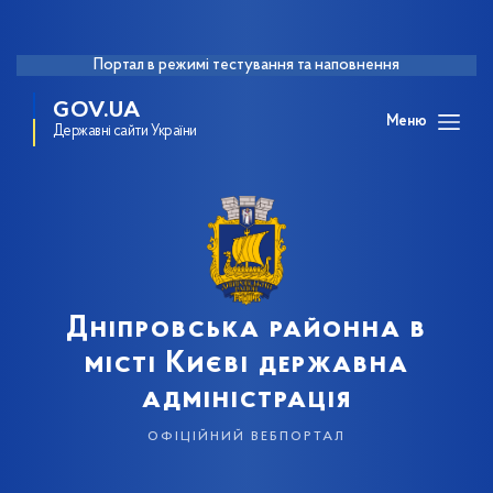
Портал в режимі тестування та наповнення
GOV.UA
Меню
Державні сайти України
Дніпровська районна в
місті Києві державна
адміністрація
офіційний вебпортал