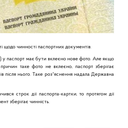
ті щодо чинності паспортних документів.
ів) у паспорт має бути вклеєно нове фото. Але якщо
 причин таке фото не вклеєно, паспорт зберігає
нів після нього. Таке розʼяснення надала Державна
ився строк дії паспорта-картки, то протягом дії
мент зберігає чинність.