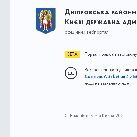
Дніпровська районна
Києві державна адмі
офіційний вебпортал
Портал працює в тестовому
Весь контент доступний за 
Commons Attribution 4.0 Int
якщо не зазначено інше
© Власність міста Києва 2021