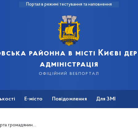
Портал в режимі тестування та наповнення
вська районна в місті Києві д
адміністрація
офіційний вебпортал
ькості
Е-місто
Повідомлення
Для ЗМІ
отягом періоду воєнного стану