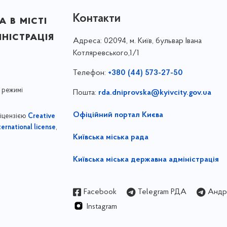
Контакти
 в місті
ністрація
Адреса:
02094, м. Київ, бульвар Івана
Котляревського,1/1
Телефон:
+380 (44) 573-27-50
 режимі
Пошта:
rda.dniprovska@kyivcity.gov.ua
Офіційний портал Києва
ліцензією
Creative
,
ernational license
Київська міська рада
Київська міська державна адміністрація
Facebook
Telegram РДА
Андрі
Instagram