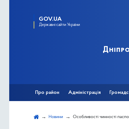
GOV.UA
Державні сайти України
Дніпро
Про район
Адміністрація
Громадс
Новини
Особливості чинності паспорта громадянина України пр