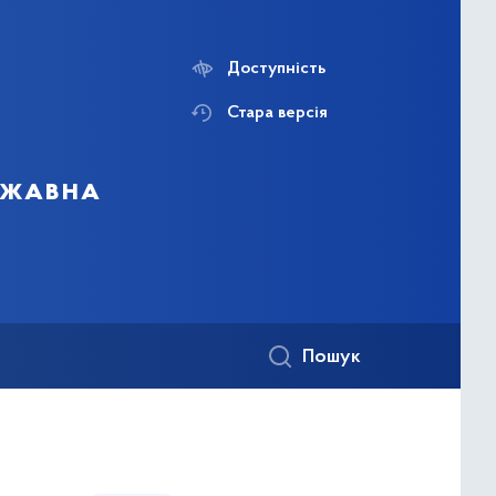
Доступність
Стара версія
ержавна
Пошук