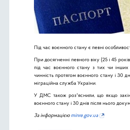
Під час воєнного стану є певні особливос
При досягненні певного віку (25 і 45 рок
під час воєнного стану з тих чи інших
чинність протягом воєнного стану і 30 д
міграційна служба України.
У ДМС також розʼяснили, що якщо закінч
воєнного стану і 30 днів після нього доку
За інформацією
minre.gov.ua