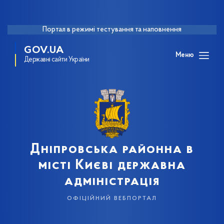
Портал в режимі тестування та наповнення
GOV.UA
Меню
Державні сайти України
Дніпровська районна в
місті Києві державна
адміністрація
офіційний вебпортал