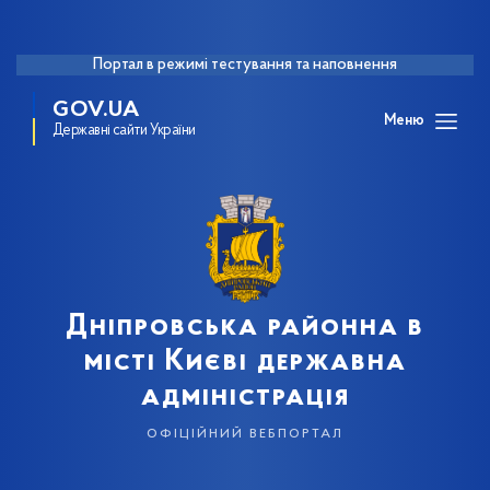
Портал в режимі тестування та наповнення
GOV.UA
Меню
Державні сайти України
Дніпровська районна в
місті Києві державна
адміністрація
офіційний вебпортал