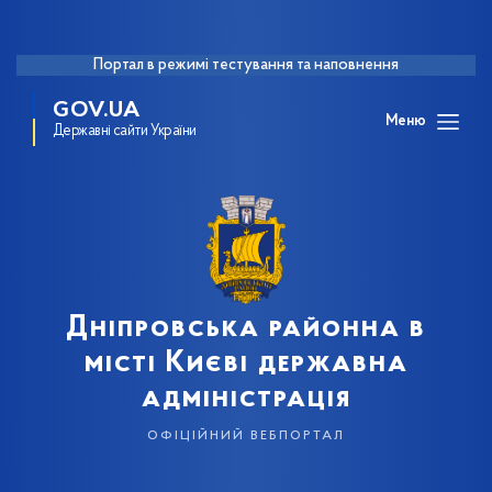
Портал в режимі тестування та наповнення
GOV.UA
Меню
Державні сайти України
Дніпровська районна в
місті Києві державна
адміністрація
офіційний вебпортал