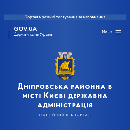
Портал в режимі тестування та наповнення
GOV.UA
Меню
Державні сайти України
Дніпровська районна в
місті Києві державна
адміністрація
офіційний вебпортал