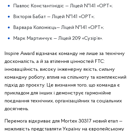
Павлос Константінідіс — Ліцей №141 «ОРТ»;
Вікторія Бабат — Ліцей №141 «ОРТ»;
Варвара Коломієць— Ліцей №141 «ОРТ»;
Марк Мартинчук — Ліцей 209 «Сузір’я».
Inspire Award відзначає команду не лише за технічну
досконалість, а й за втілення цінностей FTC:
інноваційність, високу інженерну якість, сильну
командну роботу, вплив на спільноту та комплексний
підхід до проєкту. Це визнання того, що команда є
прикладом для інших і демонструє гармонійне
поєднання технічних, організаційних та соціальних
досягнень.
Перемога відкриває для Mortex 30317 новий етап —
можливість представляти Україну на європейському