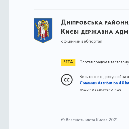
Дніпровська районна
Києві державна адмі
офіційний вебпортал
Портал працює в тестовому
Весь контент доступний за 
Commons Attribution 4.0 Int
якщо не зазначено інше
© Власність міста Києва 2021