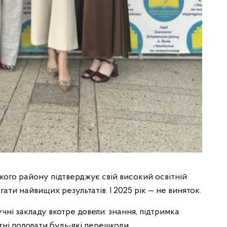
ого району підтверджує свій високий освітній
гати найвищих результатів. І 2025 рік — не виняток.
чні закладу вкотре довели: знання, підтримка
тні подолати будь-які перешкоди.