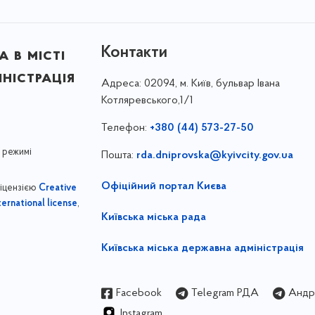
Контакти
 в місті
ністрація
Адреса:
02094, м. Київ, бульвар Івана
Котляревського,1/1
Телефон:
+380 (44) 573-27-50
 режимі
Пошта:
rda.dniprovska@kyivcity.gov.ua
Офіційний портал Києва
ліцензією
Creative
,
ernational license
Київська міська рада
Київська міська державна адміністрація
Facebook
Telegram РДА
Андрі
Instagram