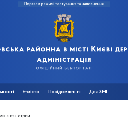
Портал в режимі тестування та наповнення
вська районна в місті Києві д
адміністрація
офіційний вебпортал
ькості
Е-місто
Повідомлення
Для ЗМІ
іональному мультипредметному тесті