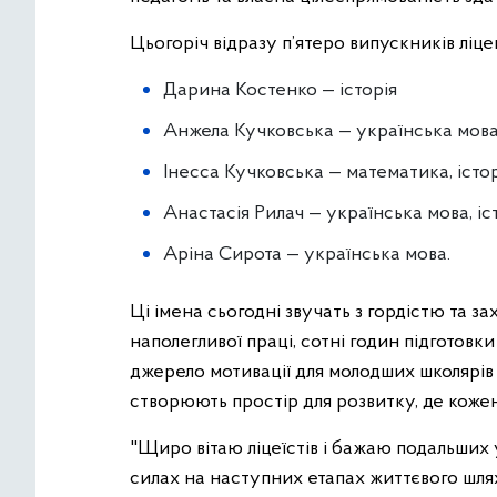
Цьогоріч відразу п’ятеро випускників лі
Дарина Костенко — історія
Анжела Кучковська — українська мова,
Інесса Кучковська — математика, істор
Анастасія Рилач — українська мова, іст
Аріна Сирота — українська мова.
Ці імена сьогодні звучать з гордістю та 
наполегливої праці, сотні годин підготовки 
джерело мотивації для молодших школярів 
створюють простір для розвитку, де коже
"Щиро вітаю ліцеїстів і бажаю подальших 
силах на наступних етапах життєвого шлях