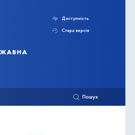
Доступність
Стара версія
ержавна
Пошук