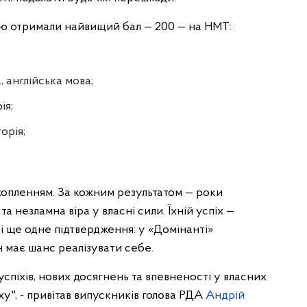
цею отримали найвищий бал — 200 — на НМТ:
 англійська мова;
ія;
орія;
захопленням. За кожним результатом — роки
та незламна віра у власні сили. Їхній успіх —
і ще одне підтвердження: у «Домінанті»
н має шанс реалізувати себе.
успіхів, нових досягнень та впевненості у власних
у", - привітав випускників голова РДА
Андрій