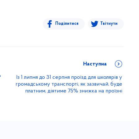
Поділитися
Твітнути
Наступна
?
Із 1 липня до 31 серпня проїзд для школярів у
громадському транспорті, як зазвичай, буде
платним, діятиме 75% знижка на проїзні