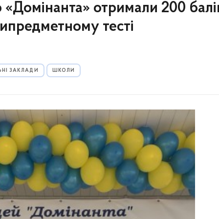
ю «Домінанта» отримали 200 балі
типредметному тесті
ЬНІ ЗАКЛАДИ
ШКОЛИ