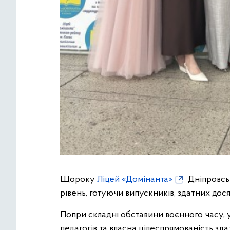
Щороку
Ліцей «Домінанта»
Дніпровськ
рівень, готуючи випускників, здатних дося
Попри складні обставини воєнного часу, у
педагогів та власна цілеспрямованість зда