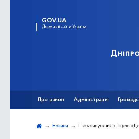
GOV.UA
Державні сайти України
Дніпро
Про район
Адміністрація
Громадс
Новини
П'ять випускників Ліцею «Домінанта» отримали 200 балів на нац