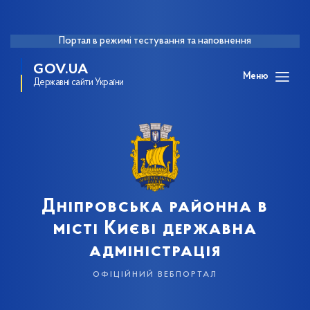
Портал в режимі тестування та наповнення
GOV.UA
Меню
Державні сайти України
Дніпровська районна в
місті Києві державна
адміністрація
офіційний вебпортал