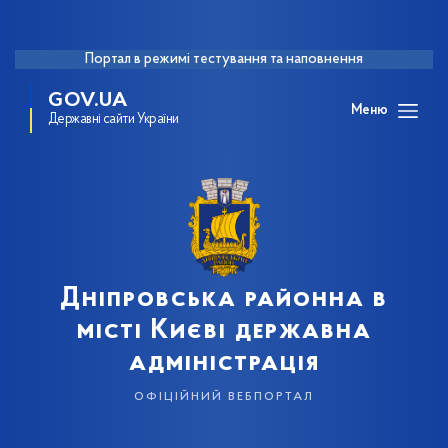
Портал в режимі тестування та наповнення
GOV.UA
Меню
Державні сайти України
Дніпровська районна в
місті Києві державна
адміністрація
офіційний вебпортал