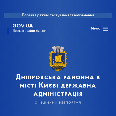
Портал в режимі тестування та наповнення
GOV.UA
Меню
Державні сайти України
Дніпровська районна в
місті Києві державна
адміністрація
офіційний вебпортал