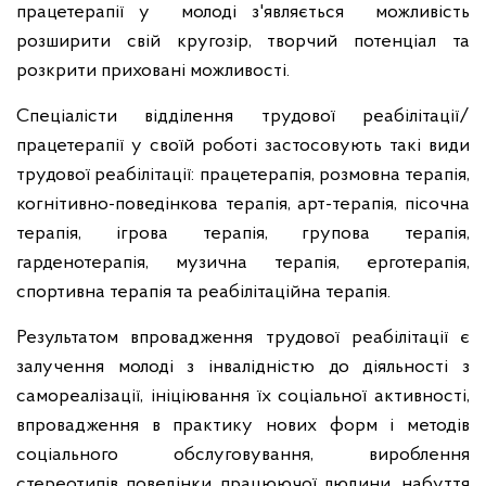
працетерапії у молоді з'являється можливість
розширити свій кругозір, творчий потенціал та
розкрити приховані можливості.
Спеціалісти відділення трудової реабілітації/
працетерапії у своїй роботі застосовують такі види
трудової реабілітації: працетерапія, розмовна терапія,
когнітивно-поведінкова терапія, арт-терапія, пісочна
терапія, ігрова терапія, групова терапія,
гарденотерапія, музична терапія, ерготерапія,
спортивна терапія та реабілітаційна терапія.
Результатом впровадження трудової реабілітації є
залучення молоді з інвалідністю до діяльності з
самореалізації, ініціювання їх соціальної активності,
впровадження в практику нових форм і методів
соціального обслуговування, вироблення
стереотипів поведінки працюючої людини, набуття