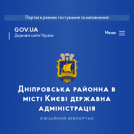
Портал в режимі тестування та наповнення
GOV.UA
Меню
Державні сайти України
Дніпровська районна в
місті Києві державна
адміністрація
офіційний вебпортал