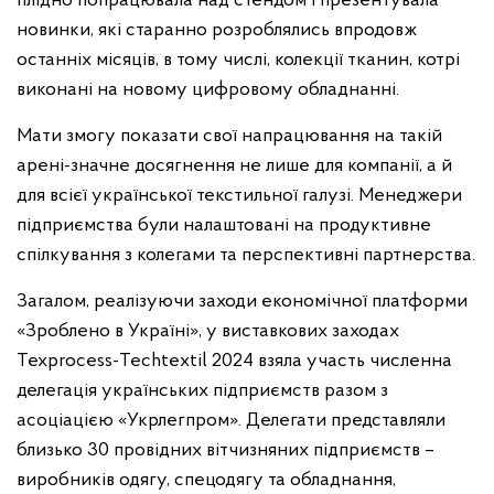
плідно попрацювала над стендом і презентувала
новинки, які старанно розроблялись впродовж
останніх місяців, в тому числі, колекції тканин, котрі
виконані на новому цифровому обладнанні.
Мати змогу показати свої напрацювання на такій
арені-значне досягнення не лише для компанії, а й
для всієї української текстильної галузі. Менеджери
підприємства були налаштовані на продуктивне
спілкування з колегами та перспективні партнерства.
Загалом, реалізуючи заходи економічної платформи
«Зроблено в Україні», у виставкових заходах
Texprocess-Techteхtil 2024 взяла участь численна
делегація українських підприємств разом з
асоціацією «Укрлегпром». Делегати представляли
близько 30 провідних вітчизняних підприємств –
виробників одягу, спецодягу та обладнання,