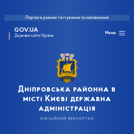
Портал в режимі тестування та наповнення
GOV.UA
Меню
Державні сайти України
Дніпровська районна в
місті Києві державна
адміністрація
офіційний вебпортал