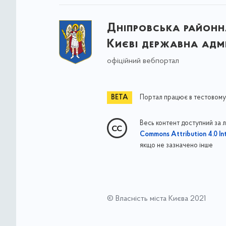
Дніпровська районна
Києві державна адмі
офіційний вебпортал
Портал працює в тестовому
Весь контент доступний за 
Commons Attribution 4.0 Int
якщо не зазначено інше
© Власність міста Києва 2021