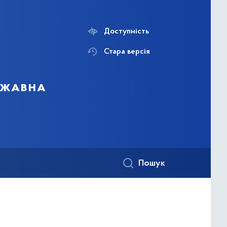
Доступність
Стара версія
ержавна
Пошук