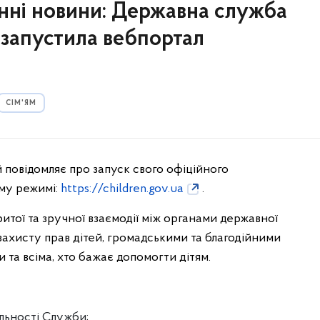
анні новини: Державна служба
 запустила вебпортал
СІМ'ЯМ
 повідомляє про запуск свого офіційного
ому режимі:
https://children.gov.ua
.
итої та зручної взаємодії між органами державної
захисту прав дітей, громадськими та благодійними
 та всіма, хто бажає допомогти дітям.
яльності Служби;