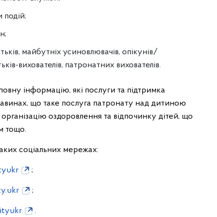
 подій;
н;
тьків, майбутніх усиновлювачів, опікунів/
ьків-вихователів, патронатних вихователів.
 повну інформацію, які послуги та підтримка
тавинах, що таке послуга патронату над дитиною
 організацію оздоровлення та відпочинку дітей, що
м тощо.
таких соціальних мережах:
tyukr
;
y.ukr
;
ityukr
.