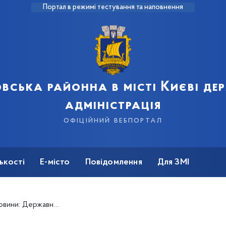
Портал в режимі тестування та наповнення
вська районна в місті Києві д
адміністрація
офіційний вебпортал
ькості
Е-місто
Повідомлення
Для ЗМІ
 справах дітей запустила вебпортал