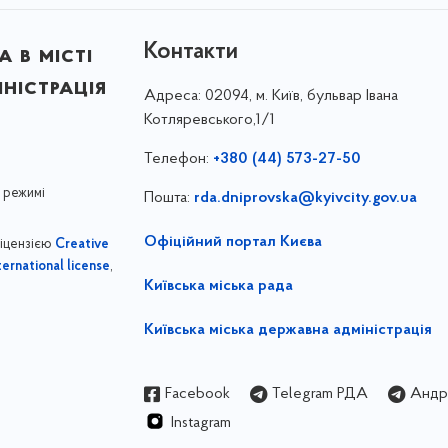
Контакти
 в місті
ністрація
Адреса:
02094, м. Київ, бульвар Івана
Котляревського,1/1
Телефон:
+380 (44) 573-27-50
 режимі
Пошта:
rda.dniprovska@kyivcity.gov.ua
Офіційний портал Києва
ліцензією
Creative
,
ernational license
Київська міська рада
Київська міська державна адміністрація
Facebook
Telegram РДА
Андрі
Instagram