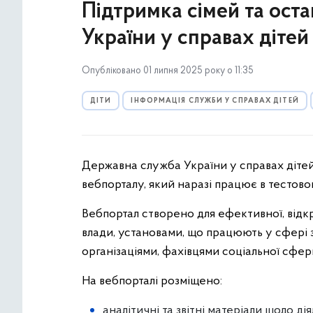
Підтримка сімей та ост
України у справах дітей
Опубліковано 01 липня 2025 року о 11:35
ДІТИ
ІНФОРМАЦІЯ СЛУЖБИ У СПРАВАХ ДІТЕЙ
Державна служба України у справах дітей
вебпорталу, який наразі працює в тестов
Вебпортал створено для ефективної, відкр
влади, установами, що працюють у сфері 
організаціями, фахівцями соціальної сфери
На вебпорталі розміщено:
аналітичні та звітні матеріали щодо ді