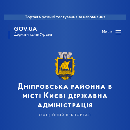
Портал в режимі тестування та наповнення
GOV.UA
Меню
Державні сайти України
Дніпровська районна в
місті Києві державна
адміністрація
офіційний вебпортал