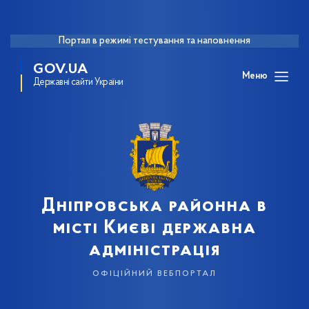
Портал в режимі тестування та наповнення
GOV.UA
Меню
Державні сайти України
Дніпровська районна в
місті Києві державна
адміністрація
офіційний вебпортал