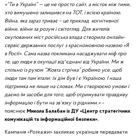
«“Ти в Україні” — це не просто сайт, а місток між тими,
хто вимушено залишився на ТОТ, і всією країною.
Війна, яка зараз триває – це приклад когнітивної
війни, війни за розум і світогляд. Для жителів
окупованих міст російська влада створила онлайн-
сервіс державних послуг з красномовною назвою «Я
в Росії». Сама назва покликана насаджувати міф про
те, що люди в окупації відʼєднані від України. Ми ж
спільно із рухом “Жовта стрічка” робимо усе, щоб
люди там пам’ятали: їх дім був і є Україною. І наша
підтримка не лише на словах. Ми створюємо умови і
даємо їм засоби для того, щоб отримувати правдиву
інформацію і бути на зв’язку із рідними.»
–
пояснює
Микола Балабан із ДУ «Центр стратегічних
комунікацій та інформаційної безпеки».
Кампанія «Розкажи» закликає українців передавати