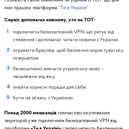
Розкажіть своїм знайомим чи рідним із ТОТ, що для
них працює платформа
“Ти в Україні”.
Сервіс допомагає кожному, хто на ТОТ:
підключити безкоштовний VPN, що рятує від
стеження і допомагає читати новини з України;
отримати браузер, щоб безпечно користуватись
інтернетом;
безкоштовно вивчати українську мову –
незалежно від віку;
знайти корисні поради для себе;
бути на зв’язку з Україною.
Понад 2000 мешканців
тимчасово окупованих
територій уже підключили безкоштовний VPN від
платформи
«Ти в Україні»
і тепер можуть безпечніше