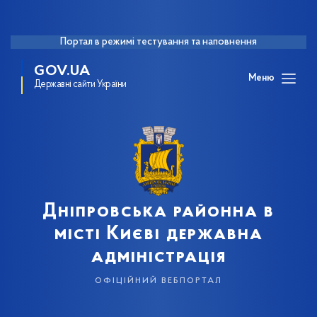
Портал в режимі тестування та наповнення
GOV.UA
Меню
Державні сайти України
Дніпровська районна в
місті Києві державна
адміністрація
офіційний вебпортал