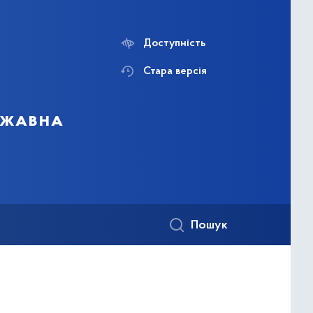
Доступність
Стара версія
ержавна
Пошук