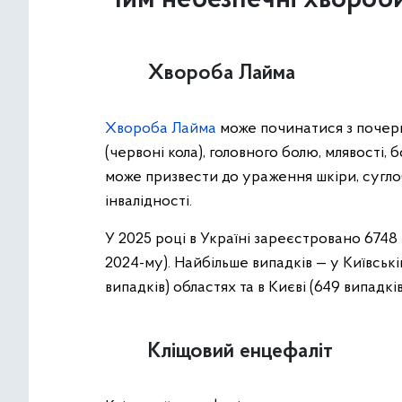
Чим небезпечні хвороби,
Хвороба Лайма
Хвороба Лайма
може починатися з почерв
(червоні кола), головного болю, млявості, бо
може призвести до ураження шкіри, суглоб
інвалідності.
У 2025 році в Україні зареєстровано 6748 
2024-му). Найбільше випадків — у Київській
випадків) областях та в Києві (649 випадків
Кліщовий енцефаліт