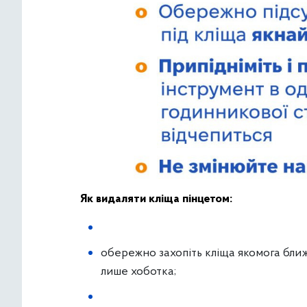
Як видаляти кліща пінцетом:
обережно захопіть кліща якомога ближ
лише хоботка;