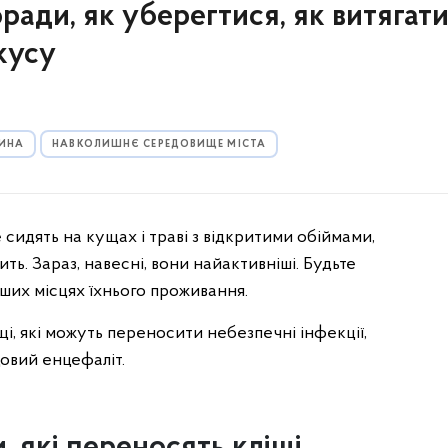
ради, як уберегтися, як витягати
кусу
ЦИНА
НАВКОЛИШНЄ СЕРЕДОВИЩЕ МІСТА
е сидять на кущах і траві з відкритими обіймами,
ть. Зараз, навесні, вони найактивніші. Будьте
інших місцях їхнього проживання.
щі, які можуть переносити небезпечні інфекції,
щовий енцефаліт.