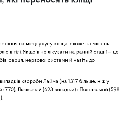
 які переносять кліщі
оніння на місці укусу кліща, схоже на мішень
лю в тілі. Якщо її не лікувати на ранній стадії — це
ів, серця, нервової системи й навіть до
випадків хвороби Лайма (на 1317 більше, ніж у
 (770), Львівській (623 випадки) і Полтавській (598
).