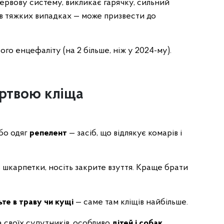
рвову систему, викликає гарячку, сильний
а в тяжких випадках — може призвести до
ого енцефаліту (на 2 більше, ніж у 2024-му).
ертвою кліща
або одяг
репелент
— засіб, що відлякує комарів і
 шкарпетки, носіть закрите взуття. Краще брати
ьте в траву чи кущі
— саме там кліщів найбільше.
а своїх супутників, особливо
дітей і собак
.