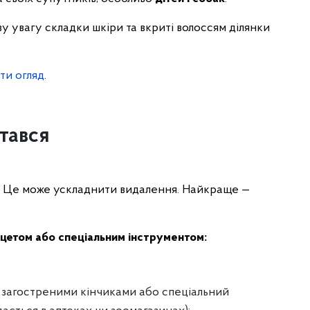
ву увагу складки шкіри та вкриті волоссям ділянки
ти огляд
.
тався
м! Це може ускладнити видалення. Найкраще —
нцетом або спеціальним інструментом:
и загостреними кінчиками або спеціальний