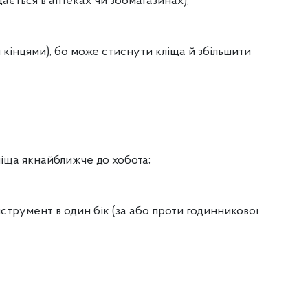
ається в аптеках чи зоомагазинах);
 кінцями), бо може стиснути кліща й збільшити
ліща якнайближче до хобота;
нструмент в один бік (за або проти годинникової