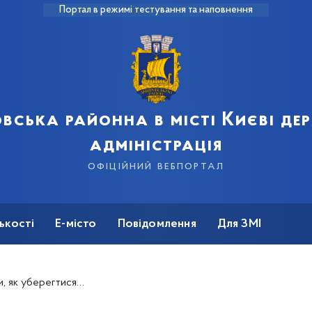
Портал в режимі тестування та наповнення
вська районна в місті Києві д
адміністрація
офіційний вебпортал
ькості
Е-місто
Повідомлення
Для ЗМІ
ти, куди звертатися після укусу