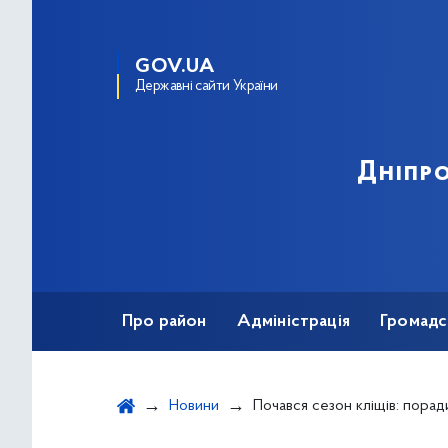
GOV.UA
Державні сайти України
Дніпро
Про район
Адміністрація
Громадс
Новини
Почався сезон кліщів: поради, як уберегтися, як витяга