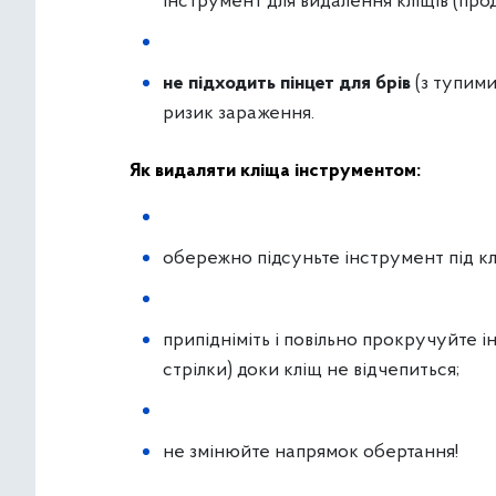
інструмент для видалення кліщів (прод
не підходить пінцет для брів
(з тупими
ризик зараження.
Як видаляти кліща інструментом:
обережно підсуньте інструмент під к
припідніміть і повільно прокручуйте і
стрілки) доки кліщ не відчепиться;
не змінюйте напрямок обертання!