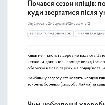
Почався сезон кліщів: по
куди звертатися після у
Опубліковано 26 березня 2026 року о 13:12
БЕЗПЕКА ТА ПРАВОПОРЯДОК
ЛІКАРНІ ТА МЕДИ
Кліщі не літають і з дерев не падають. Зат
чекаючи, доки хтось пройде поряд і зачепи
обережні в лісах, парках, на подвір’ях та 
Найбільшу загрозу становлять іксодові клі
зокрема бореліоз (хворобу Лайма) та клі