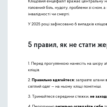
Кліщовий енцефаліт вражає центральну не
головний біль, нудоту, проблеми зі сном, 
інвалідності чи смерті.
У 2025 році зафіксовано 6 випадків кліщов
5 правил, як не стати ж
1. Перед прогулянкою нанесіть на шкіру 
кліщів.
2.
Правильно вдягайтеся:
заправте штани в
світлий одяг — на ньому кліщі помітніші.
3. Тримайтеся середини стежки,
не заход
4. Періодично
ретельно оглядайте себе
т