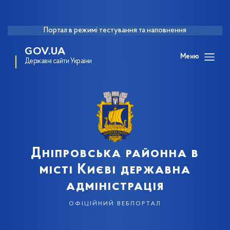
Портал в режимі тестування та наповнення
GOV.UA
Меню
Державні сайти України
Дніпровська районна в
місті Києві державна
адміністрація
офіційний вебпортал