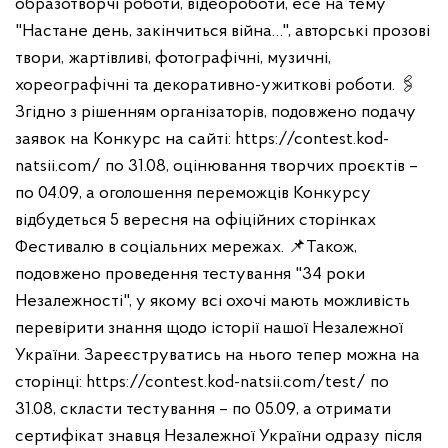
образотворчі роботи, відеороботи, есе на тему
"Настане день, закінчиться війна…", авторські прозові
твори, жартівливі, фотографічні, музичні,
хореографічні та декоративно-ужиткові роботи.
🖇
Згідно з рішенням організаторів, подовжено подачу
заявок на Конкурс на сайті: https://contest.kod-
natsii.com/ по 31.08, оцінювання творчих проєктів –
по 04.09, а оголошення переможців Конкурсу
відбудеться 5 вересня на офіційних сторінках
Фестивалю в соціальних мережах.
📌Також,
подовжено проведення тестування "34 роки
Незалежності", у якому всі охочі мають можливість
перевірити знання щодо історії нашої Незалежної
України.
Зареєструватись на нього тепер можна на
сторінці: https://contest.kod-natsii.com/test/ по
31.08, скласти тестування – по 05.09, а отримати
сертифікат знавця Незалежної України одразу після