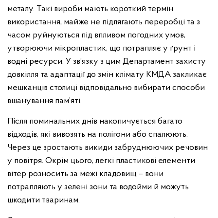
металу. Такі вироби мають короткий термін
використання, майже не підлягають переробці та з
часом руйнуються під впливом погодних умов,
утворюючи мікропластик, що потрапляє у ґрунт і
водні ресурси. У зв’язку з цим Департамент захисту
довкілля та адаптації до змін клімату КМДА закликає
мешканців столиці відповідально вибирати способи
вшанування пам’яті.
Після поминальних днів накопичується багато
відходів, які вивозять на полігони або спалюють.
Через це зростають викиди забруднюючих речовин
у повітря. Окрім цього, легкі пластикові елементи
вітер розносить за межі кладовищ – вони
потрапляють у зелені зони та водойми й можуть
шкодити тваринам.