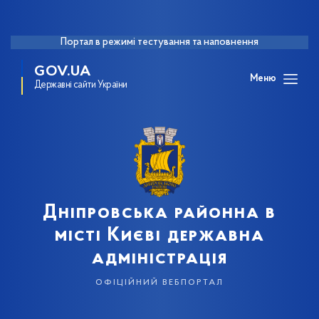
Портал в режимі тестування та наповнення
GOV.UA
Меню
Державні сайти України
Дніпровська районна в
місті Києві державна
адміністрація
офіційний вебпортал