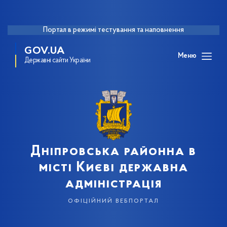
Портал в режимі тестування та наповнення
GOV.UA
Меню
Державні сайти України
Дніпровська районна в
місті Києві державна
адміністрація
офіційний вебпортал