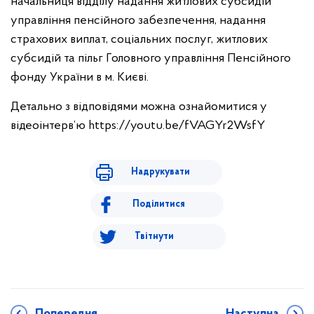
начальниця відділу надання житлових субсидій
управління пенсійного забезпечення, надання
страхових виплат, соціальних послуг, житлових
субсидій та пільг Головного управління Пенсійного
фонду України в м. Києві.
Детально з відповідями можна ознайомитися у
відеоінтерв’ю https://youtu.be/fVAGYr2WsfY
Надрукувати
Поділитися
Твітнути
Попередня
Наступна