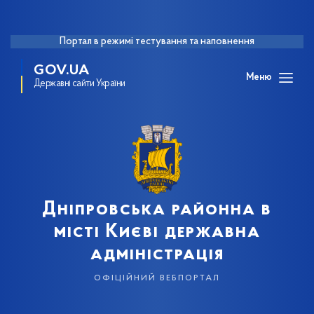
Портал в режимі тестування та наповнення
GOV.UA
Меню
Державні сайти України
Дніпровська районна в
місті Києві державна
адміністрація
офіційний вебпортал