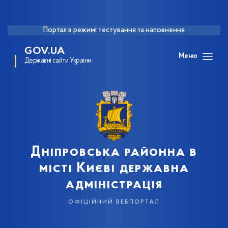
Портал в режимі тестування та наповнення
GOV.UA
Меню
Державні сайти України
Дніпровська районна в
місті Києві державна
адміністрація
офіційний вебпортал